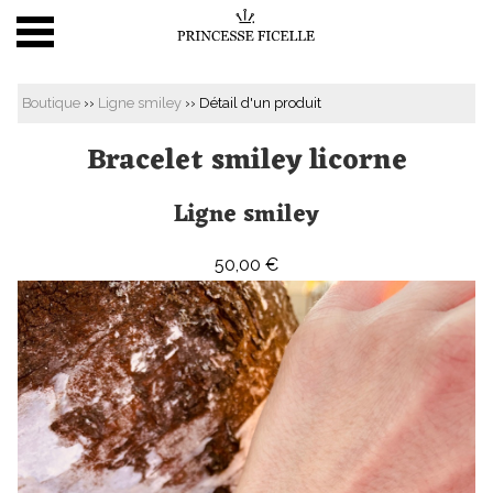
BOUTIQUE EN LIGNE
Boutique
››
Ligne smiley
›› Détail d'un produit
ATELIER
Bracelet smiley licorne
HISTOIRE
Ligne smiley
PRESSE
PEOPLE
50,00 €
CONTACT