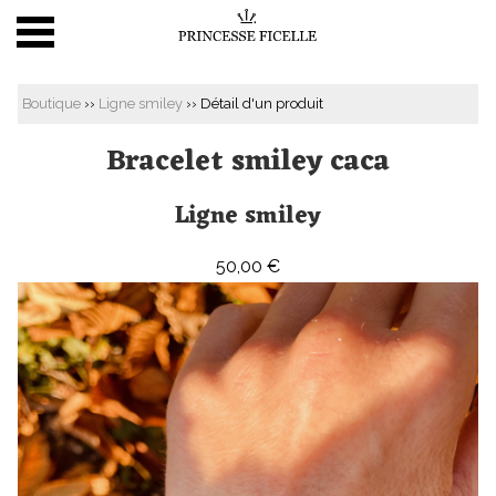
BOUTIQUE EN LIGNE
Boutique
››
Ligne smiley
›› Détail d'un produit
ATELIER
Bracelet smiley caca
HISTOIRE
Ligne smiley
PRESSE
PEOPLE
50,00 €
CONTACT